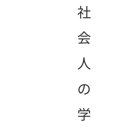
社
会
人
の
学