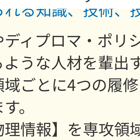
られる知識、技術、
やディプロマ・ポリ
るような人材を輩出
領域ごとに4つの履修
ます。
物理情報】を専攻領