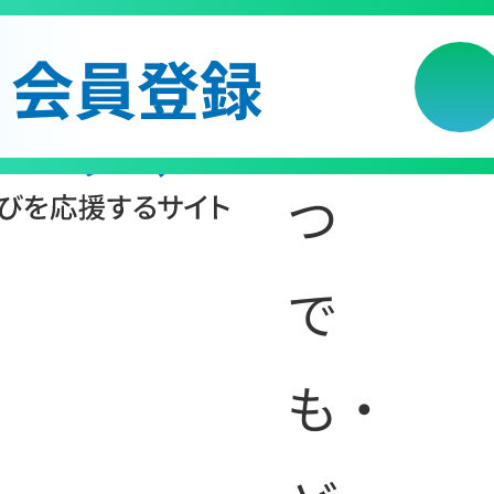
会員登録
「い
つ
で
講
も・