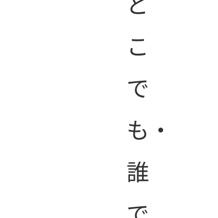
ど
座
こ
で
も・
一
誰
で