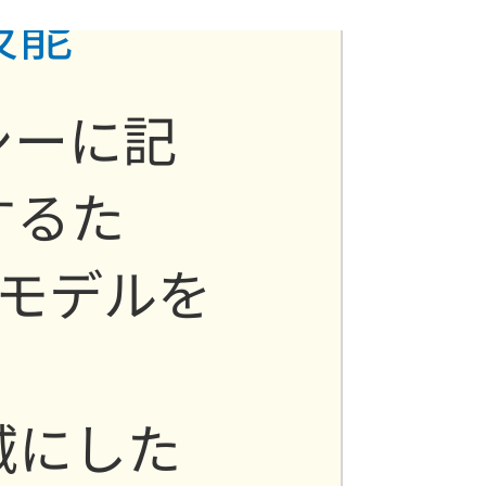
技能
シーに記
するた
モデルを
域にした