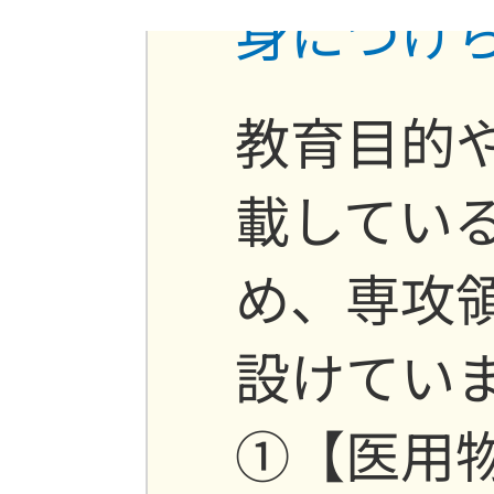
身につけ
教育目的
載してい
め、専攻
設けてい
①【医用