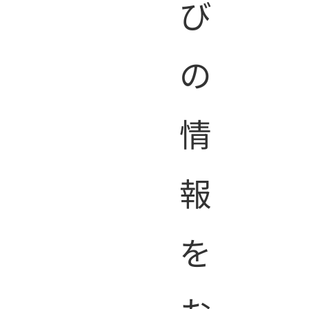
び
...
1
2
3
の
情
報
を