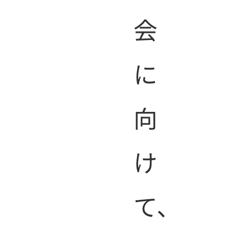
講座一
会
TOP
覧
に
向
け
299
て、
:
件