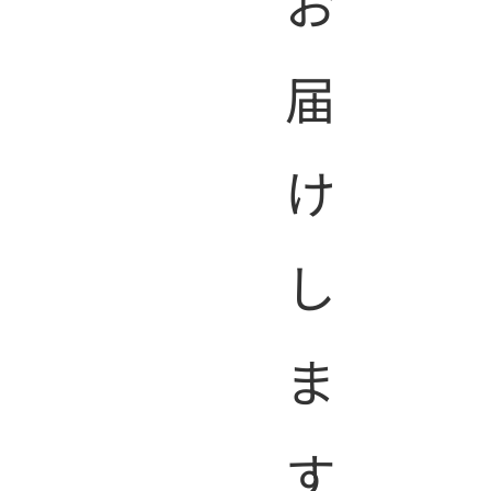
学大学院 保
お
科 診療放射
届
け
攻 博士前期
し
ま
す