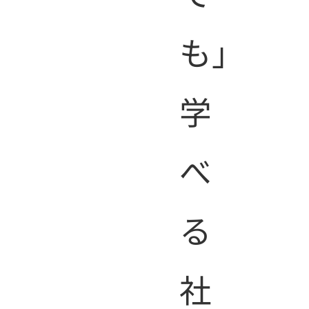
も」
覧
学
べ
る
社