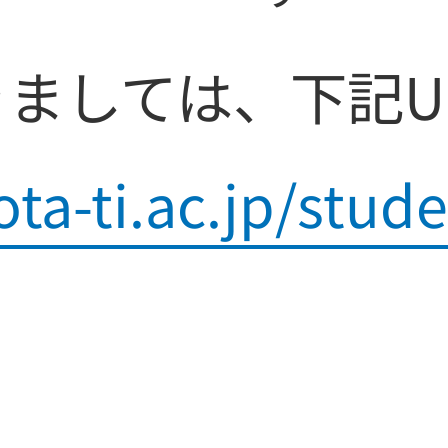
ましては、下記U
ta-ti.ac.jp/stud