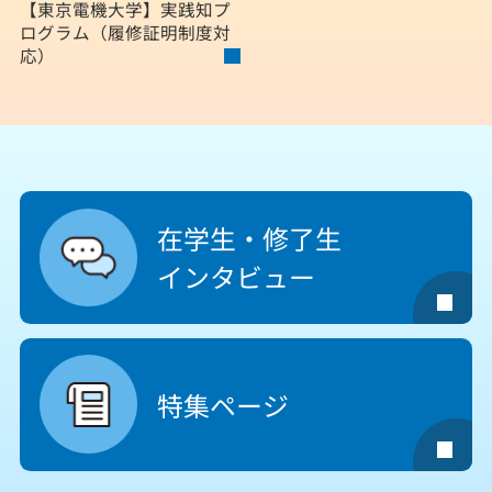
【東京電機大学】
実践知プ
ログラム（履修証明制度対
応）
在学生・修了生
インタビュー
特集ページ