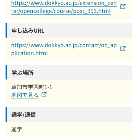
https://www.dokkyo.ac.jp/extension_cen
ter/opencollege/course/post_393.html
申し込みURL
https://www.dokkyo.ac.jp/contact/oc_ap
plication.html
学ぶ場所
草加市学園町1-1
地図で見る
通学/通信
通学